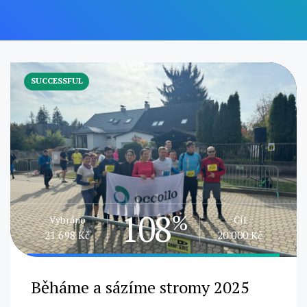
SUCCESSFUL
108
%
Vybráno
Cíl
21 698 Kč
20 000 Kč
Běháme a sázíme stromy 2025