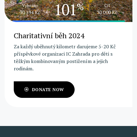
101
%
Vybráno
Cíl
30 394 Kč
30 000 Kč
Charitativní běh 2024
Za každý uběhnutý kilometr darujeme 5-20 Kč
příspěvkové organizaci IC Zahrada pro děti s
těžkým kombinovaným postižením a jejich
rodinám.
DONATE NOW